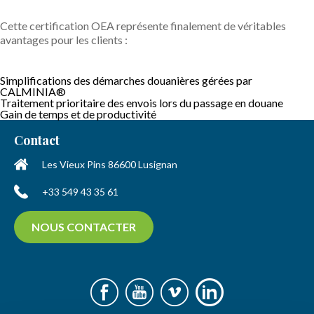
Cette
certification
OEA
représente
finalement
de véritables
avantages pour les clients
:
Simplifications des démarches douanières
gérées par
CALMINIA
®
Traitement prioritaire des envois
lors du passage
en douane
Gain de temps et de productivité
Contact
Les Vieux Pins
86600
Lusignan
+33 549 43 35 61
NOUS CONTACTER